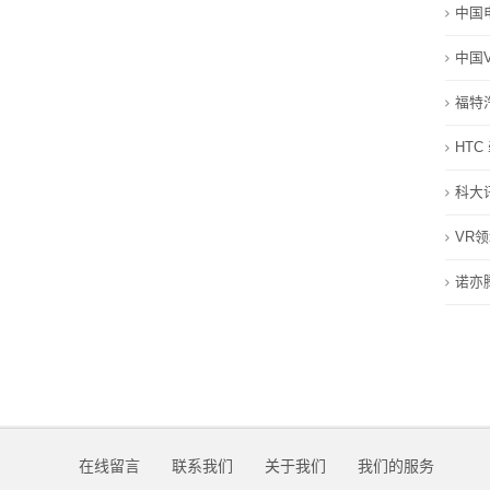
中国
们
中国
关
福特
于
HT
我
科大
们
VR
在
诺亦
线
留
言
我
在线留言
联系我们
关于我们
我们的服务