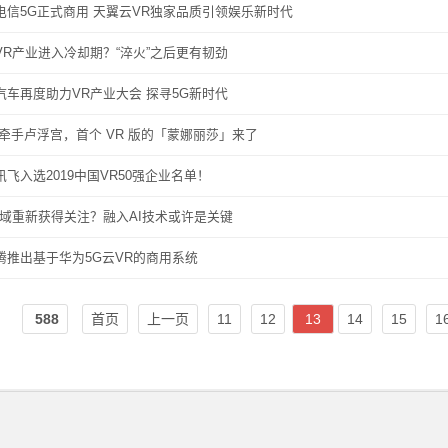
电信5G正式商用 天翼云VR独家品质引领娱乐新时代
VR产业进入冷却期？“淬火”之后更有韧劲
汽车再度助力VR产业大会 探寻5G新时代
C 牵手卢浮宫，首个 VR 版的「蒙娜丽莎」来了
讯飞入选2019中国VR50强企业名单！
领域重新获得关注？融入AI技术或许是关键
腾推出基于华为5G云VR的商用系统
588
首页
上一页
11
12
13
14
15
1