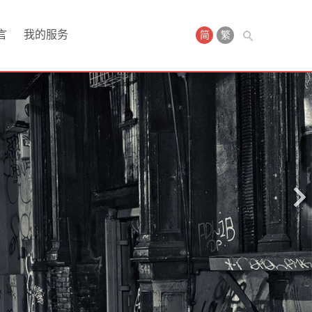
言
我的服务
简
繁