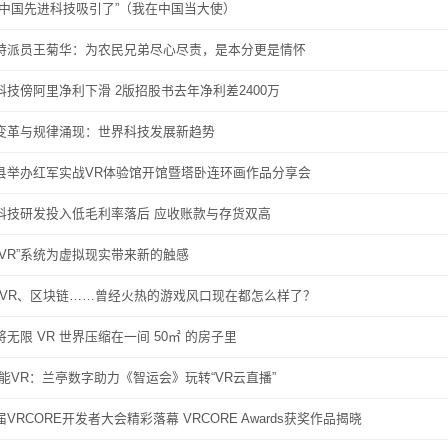
被中国先进科技吸引了”（我在中国当大使）
特派员王菊华：为农民兄弟尽心尽责，是本分更是情怀
科技傍阿里净利下滑 2版招股书去年净利差2400万
变革与规律涌现：世界科技发展新趋势
县举办红军实战VR体验馆开馆暨塔卧连环画作品分享会
科技研发投入低毛利率落后 应收账款与存货双高
皮VR”系统为虚拟现实带来新的触感
、VR、区块链……曾经火热的游戏风口现在都怎么样了？
将无限 VR 世界压缩在一间 50㎡ 的房子里
赋能VR：兰亭数字助力《智运会》玩转“VR云直播”
VRCORE开发者大会精彩落幕 VRCORE Awards获奖作品揭晓