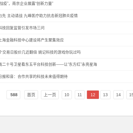
“战疫”，南京企业展露“创新力量”
为先 主动请战 九峰医疗助力抗击新冠肺炎疫情
科技回复监管引发市场三问
上海金融科技中心建设将产生聚集效应
0个交易日股价几近翻倍 姚记科技的游戏你玩过吗
践二十号卫星看东五平台科技创新——让“东方红”永亮星海
日报和音：合作共享的科技未来值得期待
588
首页
上一页
10
11
12
13
14
1