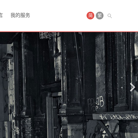
言
我的服务
简
繁