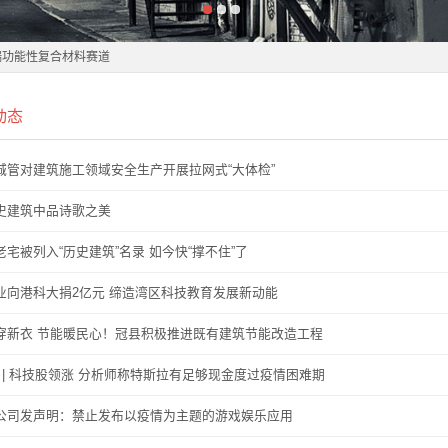
展
端功能性复合材料赛道
展
动态
端功能性复合材料赛道
安先进材料种子基金
城管对建筑施工领域安全生产开展拉网式“大体检”
成长
安先进材料种子基金
史建筑中品诗歌之美
设计”
成长
老宅被列入“历史建筑”名录 如今快“撑不住”了
业向港科大捐2亿元 缔造湾区科技教育发展新动能
设计”
穿新衣 节能暖民心！冠县积极推进既有建筑节能改造工程
 | 科技股领涨 分析师称特斯拉有足够现金度过疫情困难期
公司发声明：禁止发布以疫情为主题的游戏娱乐应用