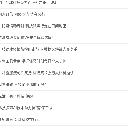
疫”！ 全球科技公司的应对之策(汇总)
网人群的“网络救济”势在必行
：防疫情助春耕 科技服务行走在田间地里
工地有必要配置VR安全体验馆吗？
科技助攻疫情防控阻击战 大数据区块链大显身手
查询工具盘点 掌握信息时刻做好个人防护
红利叠加流动性支持 科技成长强势风格料延续
口罩难题 科技企业都做了啥？
生活，有了科技“保姆”
科技多项AI技术助力抗“疫”保卫战
新冠病毒 荣科科技在行动