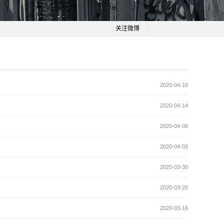
关注微博
2020-04-18
2020-04-14
2020-04-08
2020-04-03
2020-03-30
2020-03-20
2020-03-16