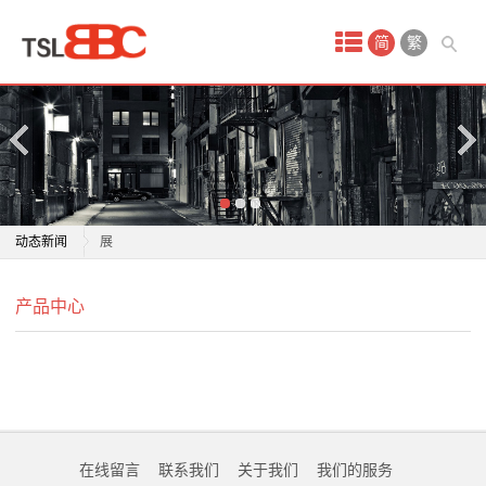
首
简
繁
页
产
品
中
皇冠新材：深耕功能性复合新材料，以创新助力行业发
动态新闻
展
心
皇冠新材：以平台化研发与自研涂层技术破局，深耕高
皇冠新材：深耕功能性复合新材料，以创新助力行业发
vr
产品中心
端功能性复合材料赛道
展
中铁四局工程材料公司蝉联行业前三
皇冠新材：以平台化研发与自研涂层技术破局，深耕高
安
折叠屏铰链材料破局，鑫诺特材以精密制造赋能升级
端功能性复合材料赛道
全
兴发集团：拟出资8000万元与专业机构共同设立三峡兴
中铁四局工程材料公司蝉联行业前三
安先进材料种子基金
折叠屏铰链材料破局，鑫诺特材以精密制造赋能升级
体
在线留言
联系我们
关于我们
我们的服务
鸿富诚创业板IPO：锚定高端材料核心赛道，技术赋能
兴发集团：拟出资8000万元与专业机构共同设立三峡兴
验