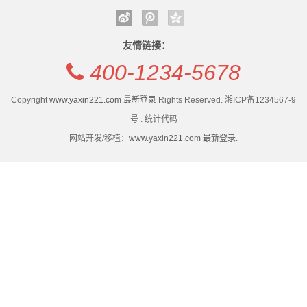
高成长
安先进材料种子基金
馆
专家：中国动力电池材料体系呈现双重技术路线
鸿富诚创业板IPO：锚定高端材料核心赛道，技术赋能
友情链接：
宁德时代首席科学家吴凯：AI驱动材料研发变革走向“按
高成长
vr
400-1234-5678
需设计”
专家：中国动力电池材料体系呈现双重技术路线
教
AI 精准预测「超级金属」配方，改写材料科学研发模式
宁德时代首席科学家吴凯：AI驱动材料研发变革走向“按
Copyright
www.yaxin221.com 最新登录
Rights Reserved. 湘ICP备1234567-9
六项建筑材料消防安全国家标准发布
需设计”
育
号 . 统计代码
AI 精准预测「超级金属」配方，改写材料科学研发模式
网站开发/移植：
www.yaxin221.com 最新登录
.
软
六项建筑材料消防安全国家标准发布
件
新
闻
动
态