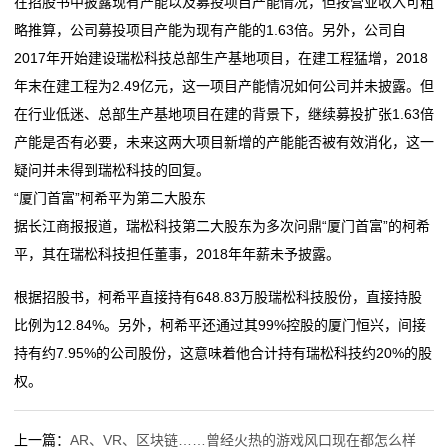
在招股书中披露现有产能以及募投项目产能情况，但按营业收入可粗
略推算，公司募投项目产能为现有产能的1.63倍。另外，公司自
2017年开始建设瑞松科技总部生产基地项目，在建工程猛增，2018
年末在建工程为2.49亿元，这一项目产能情况如何公司并未披露。但
在行业低迷、总部生产基地项目在建的背景下，继续募投扩张1.63倍
产能是否有必要，未来这两大项目新增的产能能否被有效消化，这一
疑问并未得到瑞松科技的回复。
“厦门首富”柯希平为第二大股东
据长江商报报道，瑞松科技第二大股东为多次问鼎“厦门首富”的柯希
平，其在瑞松科技担任董事，2018年年薪未予披露。
根据招股书，柯希平直接持有648.83万股瑞松科技股份，直接持股
比例为12.84%。另外，柯希平还通过其99%控股的厦门恒兴，间接
持有约7.95%的公司股份，这意味着他合计持有瑞松科技约20%的股
权。
上一篇：
AR、VR、区块链……曾经火热的游戏风口现在都怎么样