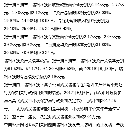
的
报告期各期末，瑞松科技应收账款账面价值分别为1.91亿元、1.77亿
元、1.86亿元和2.12亿元，占资产总额的比例分别为23.08%、
服
19.97%、14.96%和18.93%，占当期营业收入的比例分别为
务
29.10%、25.09%、25.22%和66.42%。
报告期各期末，瑞松科技存货账面价值分别为2.17亿元、2.04亿元、
3.62亿元和3.62亿元，占当期流动资产的比重分别为31.80%、
30.58%、40.69%和50.24%。
瑞松科技资产负债率较高。报告期各期末，瑞松科技资产负债率分别
为61.52%、57.17%、61.30%和55.53%。截至2019年6月30日，瑞
松科技的有息债务余额为2.19亿元。
报告期内，瑞松科技下属子公司武汉瑞北存在1笔因生产经营不规范
行为被相关行政部门处罚的情形。2017年6月6日，武汉市环境保护
局出具《武汉市环境保护局行政处罚决定书》（武环罚[2017]25
号），认为武汉瑞北智能制造车间项目环境影响评价文件未通过审
批，擅自开工建设，决定对武汉瑞北处以罚款2.01万元。
中国经济网记者就相关问题向瑞松科技发去采访函，截止发稿，未获