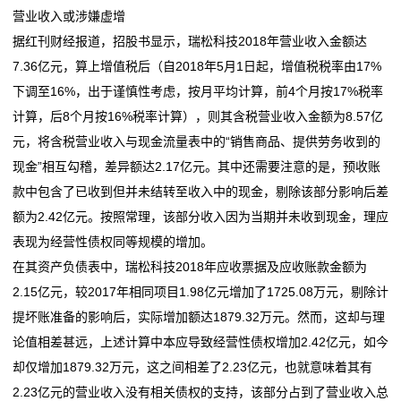
营业收入或涉嫌虚增
据红刊财经报道，招股书显示，瑞松科技2018年营业收入金额达
7.36亿元，算上增值税后（自2018年5月1日起，增值税税率由17%
下调至16%，出于谨慎性考虑，按月平均计算，前4个月按17%税率
计算，后8个月按16%税率计算），则其含税营业收入金额为8.57亿
元，将含税营业收入与现金流量表中的“销售商品、提供劳务收到的
现金”相互勾稽，差异额达2.17亿元。其中还需要注意的是，预收账
款中包含了已收到但并未结转至收入中的现金，剔除该部分影响后差
额为2.42亿元。按照常理，该部分收入因为当期并未收到现金，理应
表现为经营性债权同等规模的增加。
在其资产负债表中，瑞松科技2018年应收票据及应收账款金额为
2.15亿元，较2017年相同项目1.98亿元增加了1725.08万元，剔除计
提坏账准备的影响后，实际增加额达1879.32万元。然而，这却与理
论值相差甚远，上述计算中本应导致经营性债权增加2.42亿元，如今
却仅增加1879.32万元，这之间相差了2.23亿元，也就意味着其有
2.23亿元的营业收入没有相关债权的支持，该部分占到了营业收入总