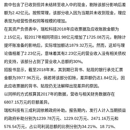
款中包含了已收到但并未结转至收入中的现金，剔除该部分影响后差
公
额为2.42亿元。按照常理，该部分收入因为当期并未收到现金，理应
司
表现为经营性债权同等规模的增加。
在其资产负债表中，瑞松科技2018年应收票据及应收账款金额为
动
2.15亿元，较2017年相同项目1.98亿元增加了1725.08万元，剔除计
态
提坏账准备的影响后，实际增加额达1879.32万元。然而，这却与理
论值相差了2.23亿元，意味着其有2.23亿元的营业收入没有相关债权
行
的支持，该部分占到了营业收入总额的30%。
业
招股书显示，截至2018年末，其到期已背书、贴现的银行承兑汇票
金额为3977.96万元，倘若将该部分扣除，差异额仍达1.84亿元，因
动
此应收票据的背书、贴现仍无法解释出现差异的原因。
态
以同样的方式核算其2017年的数据，营收与相关财务数据存在
6807.15万元的巨额差异。
联
瑞松科技有三成利润依赖政府补助。报告期内，发行人计入当期损益
系
的政府补助分别为1239.78万元、1229.02万元、2471.16万元和
576.54万元，占公司利润总额的比例分别为34.21%、18.71%、
我