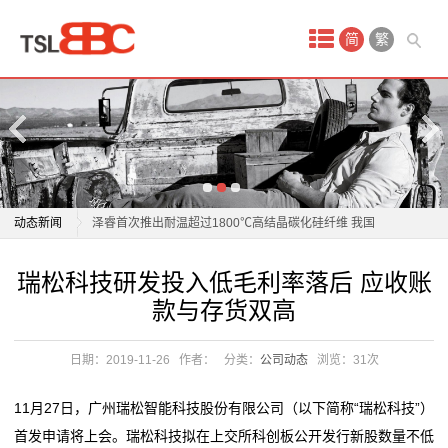
首
简
繁
页
产
品
宝马研发新材料：性能媲美碳纤维 碳排放减少40%
中
泽睿首次推出耐温超过1800℃高结晶碳化硅纤维 我国
动态新闻
复合材料领域重大突破
心
宝马研发新材料：性能媲美碳纤维 碳排放减少40%
材料科技赋能智造升级：博威合金模具展解决方案引关
瑞松科技研发投入低毛利率落后 应收账
vr
泽睿首次推出耐温超过1800℃高结晶碳化硅纤维 我国
注
款与存货双高
复合材料领域重大突破
电子产业链升级，同宇新材以技术深耕强化材料支撑
安
材料科技赋能智造升级：博威合金模具展解决方案引关
材料革命改写产业格局：国产汽车用上"钢铁铠甲"领跑
日期：2019-11-26
作者：
分类：
公司动态
浏览：
31次
全
注
安全赛道
电子产业链升级，同宇新材以技术深耕强化材料支撑
铜基新材料省重点实验室通过验收
体
11月27日，广州瑞松智能科技股份有限公司（以下简称“瑞松科技”）
材料革命改写产业格局：国产汽车用上"钢铁铠甲"领跑
科马材料IPO：兼职研发人员再被关注，一研发人员曾
首发申请将上会。瑞松科技拟在上交所科创板公开发行新股数量不低
验