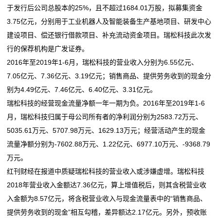
于发行后公司总股本的25%，且不超过1684.01万股，拟募集资金
安全赛道
任职供应商
馆
3.75亿元，分别用于工业机器人及智能装备生产基地项目、研发中心
铜基新材料省重点实验室通过验收
广信材料接待3家机构调研，包括财通基金、方正证
建设项目、偿还银行借款项目、补充流动资金项目。瑞松科技此次发
科马材料IPO：兼职研发人员再被关注，一研发人员曾
券、山西证券
vr
行的保荐机构是广发证券。
任职供应商
逆袭“闪蒸法”非织造布 中国材料科技加速崛起
教
2016年至2019年1-6月，瑞松科技的营业收入分别为6.55亿元、
广信材料接待3家机构调研，包括财通基金、方正证
海量财经丨六大板块协同发力！国瓷材料一季度业绩稳
7.05亿元、7.36亿元、3.19亿元；销售商品、提供劳务收到的现金分
券、山西证券
健增收，经营性现金流暴
育
别为4.49亿元、7.46亿元、6.40亿元、3.31亿元。
逆袭“闪蒸法”非织造布 中国材料科技加速崛起
软
瑞松科技的经营现金流量净额一年一期为负。2016年至2019年1-6
海量财经丨六大板块协同发力！国瓷材料一季度业绩稳
月，瑞松科技归属于母公司所有者的净利润分别为2583.72万元、
件
健增收，经营性现金流暴
5035.61万元、5707.98万元、1629.13万元；经营活动产生的现金
流量净额分别为-7602.88万元、1.22亿元、6977.10万元、-9368.79
新
万元。
闻
红刊财经在报道中质疑瑞松科技的营业收入或涉嫌虚增。瑞松科技
2018年营业收入金额达7.36亿元，算上增值税后，则其含税营业收
动
入金额为8.57亿元，将含税营业收入与现金流量表中的“销售商品、
态
提供劳务收到的现金”相互勾稽，差异额达2.17亿元。另外，预收账