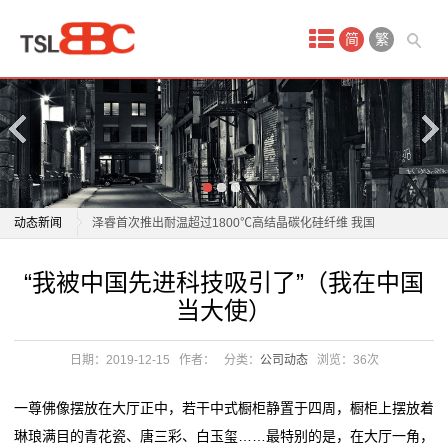
首
简
繁
页
产
品
中
宝马研发新材料：性能媲美碳纤维 碳排放减少40%
动态新闻
泽睿首次推出耐温超过1800℃高结晶碳化硅纤维 我国
心
复合材料领域重大突破
宝马研发新材料：性能媲美碳纤维 碳排放减少40%
“我被中国先进科技吸引了”（我在中国
vr
材料科技赋能智造升级：博威合金模具展解决方案引关
泽睿首次推出耐温超过1800℃高结晶碳化硅纤维 我国
当大使）
注
复合材料领域重大突破
安
电子产业链升级，同宇新材以技术深耕强化材料支撑
材料科技赋能智造升级：博威合金模具展解决方案引关
日期：2019-12-15
作者：
分类：
公司动态
浏览：
36次
全
材料革命改写产业格局：国产汽车用上"钢铁铠甲"领跑
注
安全赛道
电子产业链升级，同宇新材以技术深耕强化材料支撑
体
一尊佛像摆放在大厅正中，若干中式橱柜静置于四周，橱柜上摆放着
铜基新材料省重点实验室通过验收
材料革命改写产业格局：国产汽车用上"钢铁铠甲"领跑
琳琅满目的青花瓷、唐三彩、白玉玺……最特别的是，在大厅一角，
验