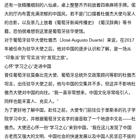
还有一张精雕细刻的八仙桌，桌上整整齐齐码放着四串麻将手牌。偌
科马材料IPO：兼职研发人员再被关注，一研发人员曾
安全赛道
馆
大的厅内布置充满浓郁的中国风，若不是门口摆着杜傲杰大使与家人
任职供应商
铜基新材料省重点实验室通过验收
的合影，以及茶几上放着《葡萄牙新闻传播史》《葡汉辞典》等书
广信材料接待3家机构调研，包括财通基金、方正证
科马材料IPO：兼职研发人员再被关注，一研发人员曾
vr
籍，恐怕很难想到这里是葡萄牙驻华使馆。
券、山西证券
任职供应商
教
对于葡萄牙驻华大使杜傲杰（José Augusto Duarte）来说，在2017
逆袭“闪蒸法”非织造布 中国材料科技加速崛起
广信材料接待3家机构调研，包括财通基金、方正证
年被任命为驻华大使之后，他对中国的逐步认识和了解，是一场从
海量财经丨六大板块协同发力！国瓷材料一季度业绩稳
券、山西证券
育
“印象派”到“写实派”的“发现之旅”。
健增收，经营性现金流暴
逆袭“闪蒸法”非织造布 中国材料科技加速崛起
软
心怀“学习之心”走进中国
海量财经丨六大板块协同发力！国瓷材料一季度业绩稳
曾任葡萄牙驻莫桑比克大使、葡萄牙总统外交政策顾问等职的杜傲杰
件
健增收，经营性现金流暴
坦言，出任驻华大使之前，他与中国的交集并不多，但这并不影响杜
傲杰大使对中国的向往。“我一直非常想来，中国文化非常吸引人，
新
同样也能丰富人、充实人。”
闻
为了更好地了解中国，赴任之前，大使专门前往位于里斯本的孔子学
院学习中文，并根据葡萄牙文名字的谐音取了一个地道中文名——杜
动
傲杰。大使还心怀一份“学习之心”来到中国，“我在这儿发现了中国
态
古老而又强大的文明、中国社会的快速发展以及中国人民坚忍不拔的