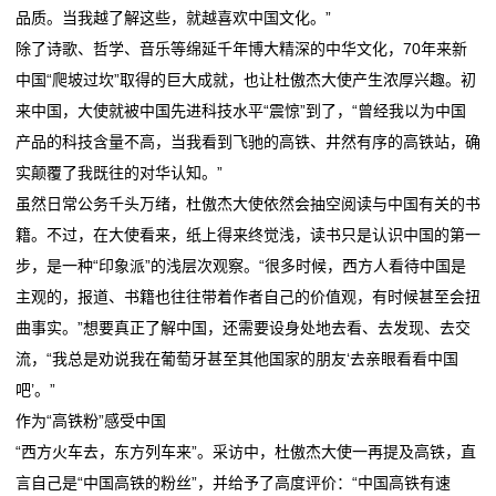
品质。当我越了解这些，就越喜欢中国文化。”
公
除了诗歌、哲学、音乐等绵延千年博大精深的中华文化，70年来新
司
中国“爬坡过坎”取得的巨大成就，也让杜傲杰大使产生浓厚兴趣。初
来中国，大使就被中国先进科技水平“震惊”到了，“曾经我以为中国
动
产品的科技含量不高，当我看到飞驰的高铁、井然有序的高铁站，确
态
实颠覆了我既往的对华认知。”
虽然日常公务千头万绪，杜傲杰大使依然会抽空阅读与中国有关的书
行
籍。不过，在大使看来，纸上得来终觉浅，读书只是认识中国的第一
业
步，是一种“印象派”的浅层次观察。“很多时候，西方人看待中国是
主观的，报道、书籍也往往带着作者自己的价值观，有时候甚至会扭
动
曲事实。”想要真正了解中国，还需要设身处地去看、去发现、去交
态
流，“我总是劝说我在葡萄牙甚至其他国家的朋友‘去亲眼看看中国
吧’。”
联
作为“高铁粉”感受中国
系
“西方火车去，东方列车来”。采访中，杜傲杰大使一再提及高铁，直
言自己是“中国高铁的粉丝”，并给予了高度评价：“中国高铁有速
我