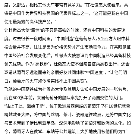
度，又舒适，相比其他火车非常有竞争力。”在杜傲杰大使看来，高
们
铁是中国作为世界科技强国的代表性标志之一，“这可能是我在中国
使用最频繁的高科技产品。”
关
让杜傲杰大使“震惊”的不只是高铁的时速，还有中国科技的发展速
于
度。过去很长一段时间里，“中国制造”在葡萄牙人乃至西方人眼中科
技含量并不高，往往是因为价格优势才产生市场竞争力。在亲眼见证
我
中国经济社会发展变化后，杜傲杰大使意识到中国制造已经具备科技
们
领先优势。作为“高铁粉”，杜傲杰大使不但亲自搭乘高铁出行，还会
邀请从葡萄牙远道而来的亲朋好友共同体验“中国速度”，“让他们明
在
白，葡萄牙的火车如今确实比不上中国高铁”。
线
飞驰的中国高铁成为杜傲杰大使及其朋友认知中国发展的一张名片，
而在500多年前，来自葡萄牙的船队率先打开了两国交往的大门。
留
“陆止于此，海始于斯”，位于欧洲最西南端的葡萄牙早在16世纪就曾
言
跨越欧亚大陆，将中国的丝绸、茶叶、瓷器运往欧洲，还将中国文化
与艺术带到了伊比利亚半岛，深深地影响了葡萄牙和欧洲的文化。如
我
今，葡萄牙人在教堂、车站等公共建筑上大胆地使用被他们称为“广