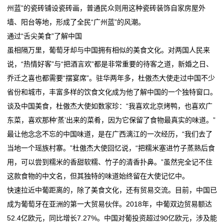
的
州蓝”的瓷砖铺设瓷砖画，普通民众则用这种瓷砖装饰自家房屋外
墙、阳台等地，形成了全民“广州蓝”的风潮。
服
通过“舌尖美食”了解中国
务
虽相隔万里，葡萄牙却与中国拥有相似的美食文化。对两国人民来
说，“热情好客”与“把酒言欢”都是非常重要的待客之道，新婚之日、
乔迁之喜也都需要“摆宴席”。驻华两年多，杜傲杰大使走过中国不少
省份和城市，丰富多样的饮食文化成为他了解中国的一个独特窗口。
谈及中国美食，杜傲杰大使如数家珍：“我喜欢北京烤鸭，也喜欢广
东菜，喜欢那种‘蒸’出来的菜肴，因为它保留了食物最真实的味道。”
最让他念念不忘的中国味道，是在广西漓江的一次经历，“我们去了
当地一个瑶族村寨。”杜傲杰大使回忆说，“把糯米塞进竹子蒸熟后食
用，可以尝到糯米的香甜软糯、竹子的清香扑鼻。”虽然完全记不住
这款食物的中文名，但其独特的味道始终留在大使记忆中。
快速拉近中葡距离的，除了美食文化，还有贸易交流。目前，中国已
成为葡萄牙在亚洲的第一大贸易伙伴。2018年，中葡双边贸易额达
52.4亿欧元，同比增长7.27%。中国对葡投资超过90亿欧元，涉及能