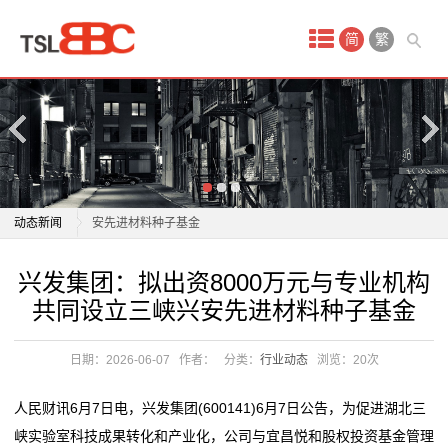
首
简
繁
页
产
品
中
兴发集团：拟出资8000万元与专业机构共同设立三峡兴
动态新闻
安先进材料种子基金
心
鸿富诚创业板IPO：锚定高端材料核心赛道，技术赋能
兴发集团：拟出资8000万元与专业机构共同设立三峡兴
兴发集团：拟出资8000万元与专业机构
vr
高成长
安先进材料种子基金
共同设立三峡兴安先进材料种子基金
专家：中国动力电池材料体系呈现双重技术路线
鸿富诚创业板IPO：锚定高端材料核心赛道，技术赋能
安
宁德时代首席科学家吴凯：AI驱动材料研发变革走向“按
高成长
日期：2026-06-07
作者：
分类：
行业动态
浏览：
20次
全
需设计”
专家：中国动力电池材料体系呈现双重技术路线
AI 精准预测「超级金属」配方，改写材料科学研发模式
宁德时代首席科学家吴凯：AI驱动材料研发变革走向“按
体
人民财讯6月7日电，兴发集团(600141)6月7日公告，为促进湖北三
六项建筑材料消防安全国家标准发布
需设计”
峡实验室科技成果转化和产业化，公司与宜昌悦和股权投资基金管理
验