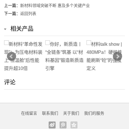
上一篇：
新材料领域突破不断 惠及多个关键产业
们
下一篇：
返回列表
关
相关产品
于
我
们
在
评论
线
留
言
在线留言
联系我们
关于我们
我们的服务
我