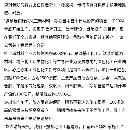
袋封装好的复合肥在传送带上平稳流动，最终由智能机械手精准地抓
江南新材：投资3亿元建设高端铜基核心材料研发及产
材料talk show | 480MPa！硬核性能刷新“砼”的强度定义
馆
取、码放。
业化项目
国内首台！永磁材料检测，迎国产超导新装备
“这是我们绿色化工新材料一期项目中首个建成投产的项目，于2024
好材料拉高建材市场“热力值”
江南新材：投资3亿元建设高端铜基核心材料研发及产
vr
年底开始生产，实现了‘当年开工、当年建设、当年投产’的目标。现
常州市连泓新材料有限公司成立 注册资本30万人民币
业化项目
教
在我们正全力推进一期其他项目建设，争取在明年初竣工投产。”该
好材料拉高建材市场“热力值”
公司总工程师乔洁介绍。
常州市连泓新材料有限公司成立 注册资本30万人民币
育
桂平新材料产业园规划面积5000多亩，是以基础化工、锰系新能源
软
材料、精细化工及生物化工等主导产业为发展方向的绿色化工产业园
区。心连心集团绿色化工新材料项目是首个入园项目，项目一期总投
件
资超100亿元，占地2500余亩，主要产品包括合成氨、尿素、高效复
合肥、车船尾气处理剂、双氧水、硝基肥等。一期项目投产后预计年
新
产值约136亿元，新增就业约1500人。
闻
走出生产车间，映入眼帘的便是一眼看不到边的施工现场。100多米
高的双筒造粒塔高高耸立，一辆辆运输车来往于不同施工区，数十台
动
吊车吊臂来回摆动吊运材料。
态
“趁着晴好天气，我们正抓紧地下工程建设，目前已入场20家施工企