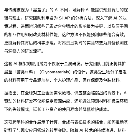
公
与传统被视为「黑盒子」的 AI 不同，可解释 AI 能提供预测背后的逻
司
辑与理由。研究团队利用名为 SHAP 的分析方法，深入了解 AI 的决
策过程，进而辨识哪些元素对合金强度的影响最为关键，以及原子间
动
的相互作用如何改变材料性能。这种方法不仅能预测哪些组合有效，
态
更能解释其背后的科学原理，将昂贵且耗时的实验转变为具备预测性
与洞察力的研发流程。
行
这套 AI 框架的应用潜力不仅限于金属研发。研究团队目前正将其扩
业
展至「醣类材料」（Glycomaterials）的设计，这类受生物分子启发
的材料可用于食品添加剂、个人护理产品、医疗保健及包装材料。
动
态
据指出：在全球对工业金属需求激增、供应链面临挑战的背景下，AI
驱动的材料研发不仅能稳定资源供应，还能透过预测材料在极端环境
联
下的失效模式，延长工业资产的使用寿命并降低维护成本。
系
这项跨学科的合作展示了计算、合成与表征技术的结合，如何推动基
础科学与现实应用领域的转型突破。随着 AI 技术的持续演进，材料
我