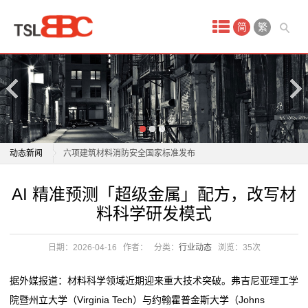
首
简
繁
页
产
品
中
AI 精准预测「超级金属」配方，改写材料科学研发模式
动态新闻
六项建筑材料消防安全国家标准发布
心
万华“第二主业”强势起势！烟台竞速电池材料“新赛道”
AI 精准预测「超级金属」配方，改写材料科学研发模式
AI 精准预测「超级金属」配方，改写材
vr
桂平新材料产业园：让规划图加速转化为实景图
六项建筑材料消防安全国家标准发布
料科学研发模式
汽车新能源主要使用哪些材料
万华“第二主业”强势起势！烟台竞速电池材料“新赛道”
安
新材料领域突破不断 惠及多个关键产业
桂平新材料产业园：让规划图加速转化为实景图
日期：2026-04-16
作者：
分类：
行业动态
浏览：
35次
全
新材料“革命性发现”：为压电材料装上“恒温舱”后性能提
汽车新能源主要使用哪些材料
升超10倍
新材料领域突破不断 惠及多个关键产业
体
据外媒报道：材料科学领域近期迎来重大技术突破。弗吉尼亚理工学
你好，新质造丨“全链条”筑基 以“材料基因”锻造新质造
新材料“革命性发现”：为压电材料装上“恒温舱”后性能提
院暨州立大学（Virginia Tech）与约翰霍普金斯大学（Johns
验