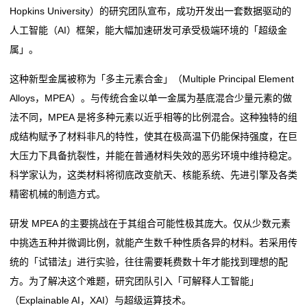
Hopkins University）的研究团队宣布，成功开发出一套数据驱动的
引擎
升超10倍
馆
人工智能（AI）框架，能大幅加速研发可承受极端环境的「超级金
材料talk show | 480MPa！硬核性能刷新“砼”的强度定义
你好，新质造丨“全链条”筑基 以“材料基因”锻造新质造
属」。
国内首台！永磁材料检测，迎国产超导新装备
引擎
vr
材料talk show | 480MPa！硬核性能刷新“砼”的强度定义
这种新型金属被称为「多主元素合金」（Multiple Principal Element
教
国内首台！永磁材料检测，迎国产超导新装备
Alloys，MPEA）。与传统合金以单一金属为基底混合少量元素的做
育
法不同，MPEA 是将多种元素以近乎相等的比例混合。这种独特的组
成结构赋予了材料非凡的特性，使其在极高温下仍能保持强度，在巨
软
大压力下具备抗裂性，并能在普通材料失效的恶劣环境中维持稳定。
件
科学家认为，这类材料将彻底改变航天、核能系统、先进引擎及各类
精密机械的制造方式。
新
研发 MPEA 的主要挑战在于其组合可能性极其庞大。仅从少数元素
闻
中挑选五种并微调比例，就能产生数千种性质各异的材料。若采用传
动
统的「试错法」进行实验，往往需要耗费数十年才能找到理想的配
方。为了解决这个难题，研究团队引入「可解释人工智能」
态
（Explainable AI，XAI）与超级运算技术。