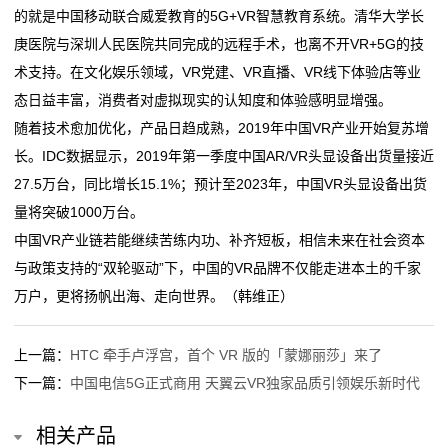
的就是中国移动联合威爱教育的5G+VR智慧教育系统。清华大学长
们
庚医院与深圳人民医院共同完成的远程手术，也离不开VR+5G的技
术支持。在文化娱乐领域，VR党建、VR直播、VR线下体验店等业
关
态日益丰富，消费者对虚拟现实的认知度和体验感明显增强。
于
随着技术愈加优化，产品日趋成熟，2019年中国VR产业开始复苏增
长。IDC数据显示，2019年第一季度中国AR/VR头显设备出货量接近
我
27.5万台，同比增长15.1%；预计至2023年，中国VR头显设备出货
们
量将突破1000万台。
中国VR产业链若能继续苦练内功、补齐短板，相信未来在社会资本
在
与政策支持的“双轮驱动”下，中国的VR品牌不仅能走进本土的千家
线
万户，更将扬帆出海、走向世界。（韩维正）
留
上一篇：
HTC 牵手卢浮宫，首个 VR 版的「蒙娜丽莎」来了
言
下一篇：
中国电信5G正式商用 天翼云VR独家品质引领娱乐新时代
我
相关产品