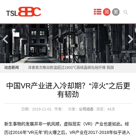
首
简
繁
页
产
品
中
宝马研发新材料：性能媲美碳纤维 碳排放减少40%
动态新闻
泽睿首次推出耐温超过1800℃高结晶碳化硅纤维 我国
心
复合材料领域重大突破
宝马研发新材料：性能媲美碳纤维 碳排放减少40%
中国VR产业进入冷却期？“淬火”之后更
vr
材料科技赋能智造升级：博威合金模具展解决方案引关
泽睿首次推出耐温超过1800℃高结晶碳化硅纤维 我国
有韧劲
注
复合材料领域重大突破
安
电子产业链升级，同宇新材以技术深耕强化材料支撑
材料科技赋能智造升级：博威合金模具展解决方案引关
日期：2019-11-01
作者：
分类：
公司动态
浏览：
44次
全
材料革命改写产业格局：国产汽车用上"钢铁铠甲"领跑
注
安全赛道
电子产业链升级，同宇新材以技术深耕强化材料支撑
体
新生事物的发展并非一帆风顺，虚拟现实（VR）产业也是如此。经
铜基新材料省重点实验室通过验收
材料革命改写产业格局：国产汽车用上"钢铁铠甲"领跑
历过2016年“VR元年”的火爆之后，VR产业在2017-2018年似乎进入
验