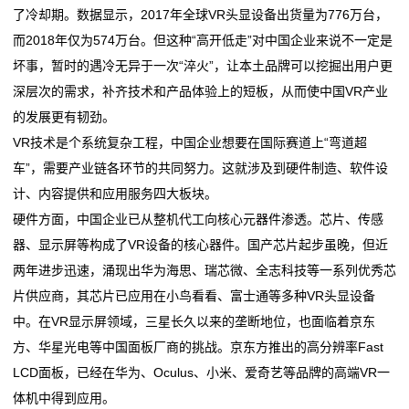
了冷却期。数据显示，2017年全球VR头显设备出货量为776万台，
科马材料IPO：兼职研发人员再被关注，一研发人员曾
安全赛道
馆
而2018年仅为574万台。但这种“高开低走”对中国企业来说不一定是
任职供应商
铜基新材料省重点实验室通过验收
坏事，暂时的遇冷无异于一次“淬火”，让本土品牌可以挖掘出用户更
广信材料接待3家机构调研，包括财通基金、方正证
科马材料IPO：兼职研发人员再被关注，一研发人员曾
vr
深层次的需求，补齐技术和产品体验上的短板，从而使中国VR产业
券、山西证券
任职供应商
教
的发展更有韧劲。
逆袭“闪蒸法”非织造布 中国材料科技加速崛起
广信材料接待3家机构调研，包括财通基金、方正证
VR技术是个系统复杂工程，中国企业想要在国际赛道上“弯道超
海量财经丨六大板块协同发力！国瓷材料一季度业绩稳
券、山西证券
育
车”，需要产业链各环节的共同努力。这就涉及到硬件制造、软件设
健增收，经营性现金流暴
逆袭“闪蒸法”非织造布 中国材料科技加速崛起
软
计、内容提供和应用服务四大板块。
海量财经丨六大板块协同发力！国瓷材料一季度业绩稳
硬件方面，中国企业已从整机代工向核心元器件渗透。芯片、传感
件
健增收，经营性现金流暴
器、显示屏等构成了VR设备的核心器件。国产芯片起步虽晚，但近
两年进步迅速，涌现出华为海思、瑞芯微、全志科技等一系列优秀芯
新
片供应商，其芯片已应用在小鸟看看、富士通等多种VR头显设备
闻
中。在VR显示屏领域，三星长久以来的垄断地位，也面临着京东
方、华星光电等中国面板厂商的挑战。京东方推出的高分辨率Fast
动
LCD面板，已经在华为、Oculus、小米、爱奇艺等品牌的高端VR一
态
体机中得到应用。