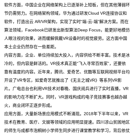
软件方面，中国企业在网络架构上已逐渐补上短板，但在其他薄弱环
公
节仍需努力。在网络架构领域，华为通过研发Cloud VR连接协议和
司
软件，打造出云 AR/VR架构，实现了实时“端-云-端”解决方案。而在
算法领域，Facebook已研发出新型算法Deep Focus，能更好地模仿
动
人眼注视的效果，进而缓解佩戴VR设备时的视觉疲劳。这方面中国
态
本土企业仍然存在一些差距。
内容方面，企业、单位持续加大投入，内容供给不断丰富。技术是冰
行
冷的，但内容是鲜活的。VR技术真正能“飞入寻常百姓家”，还要依
业
靠有温度的内容。近年来，腾讯、爱奇艺、优酷等互联网视频平台均
开设了VR专区，如爱奇艺就推出了《无主之城VR》等系列VR影
动
片。广电总台也利用VR技术对春晚、国庆阅兵进行了实时直播，VR
态
的影响力在不断扩大。同时，VR游戏构成的电子竞技赛事也越办越
火，商业闭环正逐步形成。
联
应用方面，大量新场景应用模式不断涌现。2018年下半年以来，VR
系
技术在教育、医疗、文娱等领域的应用明显提速。四川凉山贫困地区
的师生与成都市泡桐树小学师生同步进行课堂教学和学习，背后依仗
我