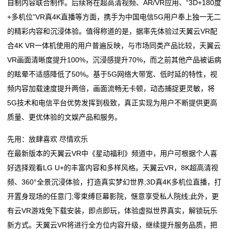
自制内容联合制作。后续将在超高清视频、AR/VR应用、“3D+180度
+多机位”VR真4K直播等方面，携手为中国电信5G用户奉上独一无二
们
的精彩内容和沉浸体验。值得称道的是，据率先体验过天翼云VR配
关
合4K VR一体机使用的用户普遍反映，与市场同类产品比较，天翼云
VR画面清晰度提升100%，沉浸感提升70%，而之前其他产品被诟病
于
的眩晕不适感降低了50%。基于5G网络大带宽、低时延的特性，视
我
频内容加载速度提升两倍，画面流畅无卡顿，动态捕捉更灵敏，将
5G技术和电信平台优势发挥到极致，真正实现为用户不断提供更高
们
质量、更优体验的文娱产品和服务。
在
先用：放肆喜欢 尽情欢乐
线
在最新版本的天翼云VR中《星动福利》频道中，用户可根据个人喜
好选择观看LG U+的丰富内容和多样风格。天翼云VR，8K超高清视
留
频、360°全景沉浸体验，打造真实梦幻世界;3D真4K多机位直播，打
言
开置身现场的任意门;零束缚巨幕影院，惬意享受私人院线;此外，更
有云VR游戏免下载安装，即点即玩，体验虚拟世界真实，解锁玩乐
我
新方式。天翼云VR将进行全方位内容升级，继续提升服务品质，把