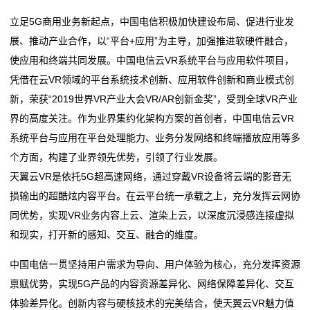
科马材料IPO：兼职研发人员再被关注，一研发人员曾
安全赛道
立足5G商用业务新起点，中国电信积极加快建设布局、促进行业发
馆
任职供应商
铜基新材料省重点实验室通过验收
展、推动产业合作，以“平台+应用”为主导，加强推进软硬件融合，
广信材料接待3家机构调研，包括财通基金、方正证
科马材料IPO：兼职研发人员再被关注，一研发人员曾
vr
使应用和终端共同发展。中国电信云VR系统平台与应用软件项目，
券、山西证券
任职供应商
凭借在云VR领域的平台系统技术创新、应用软件创新和商业模式创
教
逆袭“闪蒸法”非织造布 中国材料科技加速崛起
广信材料接待3家机构调研，包括财通基金、方正证
新，荣获“2019世界VR产业大会VR/AR创新金奖”，受到全球VR产业
海量财经丨六大板块协同发力！国瓷材料一季度业绩稳
券、山西证券
育
界的高度关注。作为业界集约化架构方案的首创者，中国电信云VR
健增收，经营性现金流暴
逆袭“闪蒸法”非织造布 中国材料科技加速崛起
系统平台与应用在平台处理能力、业务分发网络和终端播放应用等多
软
海量财经丨六大板块协同发力！国瓷材料一季度业绩稳
个方面，构建了业界领先优势，引领了行业发展。
件
天翼云VR是依托5G超高速网络，通过穿戴VR设备将云端的影音无
健增收，经营性现金流暴
损输出的超酷炫内容平台。在云平台统一承载之上，充分发挥云网协
新
同优势，实现VR业务内容上云、渲染上云，以深度沉浸感连接虚拟
闻
和现实，打开新的感知、交互、融合的维度。
动
中国电信一贯坚持用户需求为导向、用户体验为核心，充分发挥资源
禀赋优势，实现5G产品的内容资源差异化、网络保障差异化、交互
态
体验差异化。创新内容与硬核技术的完美结合，使天翼云VR魅力值