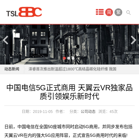
首
简
繁
页
产
品
中
宝马研发新材料：性能媲美碳纤维 碳排放减少40%
动态新闻
泽睿首次推出耐温超过1800℃高结晶碳化硅纤维 我国
心
复合材料领域重大突破
宝马研发新材料：性能媲美碳纤维 碳排放减少40%
中国电信5G正式商用 天翼云VR独家品
vr
材料科技赋能智造升级：博威合金模具展解决方案引关
泽睿首次推出耐温超过1800℃高结晶碳化硅纤维 我国
质引领娱乐新时代
注
复合材料领域重大突破
安
电子产业链升级，同宇新材以技术深耕强化材料支撑
材料科技赋能智造升级：博威合金模具展解决方案引关
日期：2019-11-05
作者：
分类：
公司动态
浏览：
45次
全
材料革命改写产业格局：国产汽车用上"钢铁铠甲"领跑
注
安全赛道
电子产业链升级，同宇新材以技术深耕强化材料支撑
体
日前，中国电信在全国50座城市同时启动5G商用，并同步发布包括
铜基新材料省重点实验室通过验收
材料革命改写产业格局：国产汽车用上"钢铁铠甲"领跑
天翼云VR在内的强大5G应用阵容，正式宣告5G商用时代的来临!
验