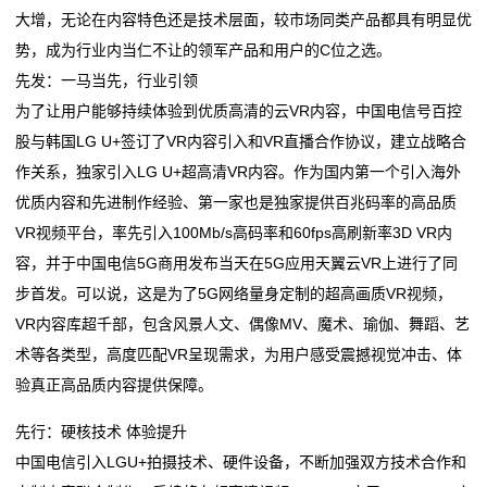
大增，无论在内容特色还是技术层面，较市场同类产品都具有明显优
公
势，成为行业内当仁不让的领军产品和用户的C位之选。
司
先发：一马当先，行业引领
为了让用户能够持续体验到优质高清的云VR内容，中国电信号百控
动
股与韩国LG U+签订了VR内容引入和VR直播合作协议，建立战略合
态
作关系，独家引入LG U+超高清VR内容。作为国内第一个引入海外
优质内容和先进制作经验、第一家也是独家提供百兆码率的高品质
行
VR视频平台，率先引入100Mb/s高码率和60fps高刷新率3D VR内
业
容，并于中国电信5G商用发布当天在5G应用天翼云VR上进行了同
步首发。可以说，这是为了5G网络量身定制的超高画质VR视频，
动
VR内容库超千部，包含风景人文、偶像MV、魔术、瑜伽、舞蹈、艺
态
术等各类型，高度匹配VR呈现需求，为用户感受震撼视觉冲击、体
验真正高品质内容提供保障。
联
先行：硬核技术 体验提升
系
中国电信引入LGU+拍摄技术、硬件设备，不断加强双方技术合作和
我