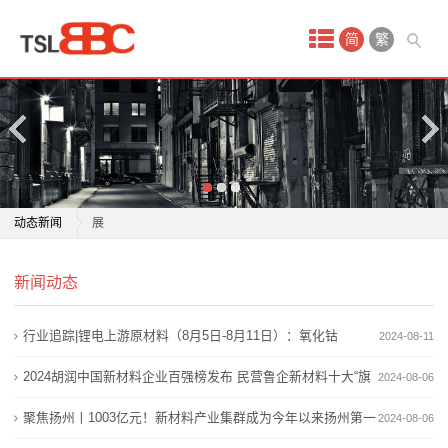
首
简
繁
页
产
品
中
皇冠新材：深耕功能性复合新材料，以创新助力行业发
动态新闻
展
心
皇冠新材：以平台化研发与自研涂层技术破局，深耕高
皇冠新材：深耕功能性复合新材料，以创新助力行业发
vr
新闻动态
端功能性复合材料赛道
展
中铁四局工程材料公司蝉联行业前三
皇冠新材：以平台化研发与自研涂层技术破局，深耕高
安
行业追踪|锂电上游原材料（8月5日-8月11日）：氧化钴
2024-08-11
折叠屏铰链材料破局，鑫诺特材以精密制造赋能升级
端功能性复合材料赛道
全
兴发集团：拟出资8000万元与专业机构共同设立三峡兴
中铁四局工程材料公司蝉联行业前三
(CoO≥72%)价格环比略有
2024胡润中国新材料企业百强榜发布 民营鲁企新材料十大“旗
2024-08-06
安先进材料种子基金
折叠屏铰链材料破局，鑫诺特材以精密制造赋能升级
体
舰”透视
聚焦扬州丨1003亿元！新材料产业集群成为今年以来扬州第一
2024-08-06
鸿富诚创业板IPO：锚定高端材料核心赛道，技术赋能
兴发集团：拟出资8000万元与专业机构共同设立三峡兴
验